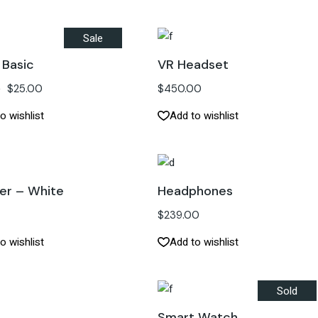
Sale
 Basic
VR Headset
0
$
25.00
$
450.00
o wishlist
Add to wishlist
er – White
Headphones
$
239.00
o wishlist
Add to wishlist
Sold
Smart Watch