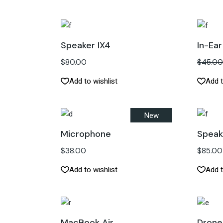
Speaker IX4
In-Ear
$
80.00
$
45.0
Add to wishlist
Add t
New
Microphone
Speak
$
38.00
$
85.00
Add to wishlist
Add t
MacBook Air
Drone