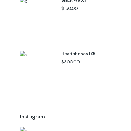
Black Watch
$
150.00
Headphones IX5
$
300.00
Instagram