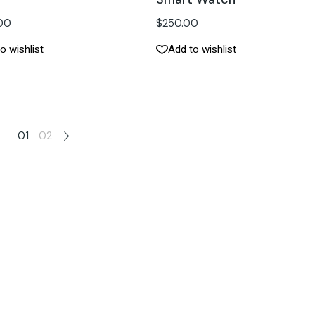
.00
$
250.00
o wishlist
Add to wishlist
01
02