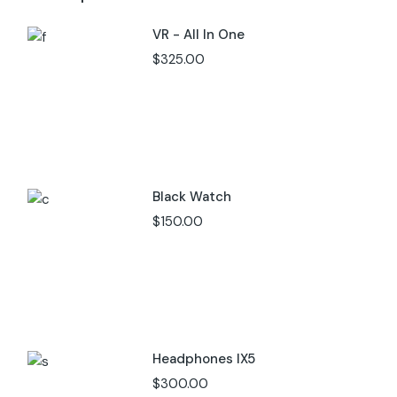
VR - All In One
$
325.00
Black Watch
$
150.00
Headphones IX5
$
300.00