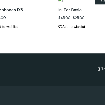
Sa
dphones IX5
In-Ear Basic
.00
$
45.00
$
25.00
 to wishlist
Add to wishlist
Te