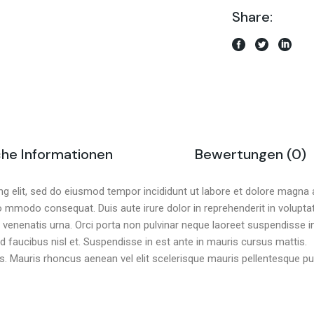
Share:
che Informationen
Bewertungen (0)
g elit, sed do eiusmod tempor incididunt ut labore et dolore magna 
co mmodo consequat. Duis aute irure dolor in reprehenderit in voluptate
it venenatis urna. Orci porta non pulvinar neque laoreet suspendisse
id faucibus nisl et. Suspendisse in est ante in mauris cursus mattis.
is. Mauris rhoncus aenean vel elit scelerisque mauris pellentesque pul