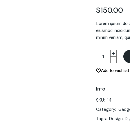
$
150.00
Lorem ipsum dolor
eiusmod incididun
minim veniam, qui
Add to wishlist
Info
SKU:
14
Category:
Gadg
Tags:
Design
,
Di