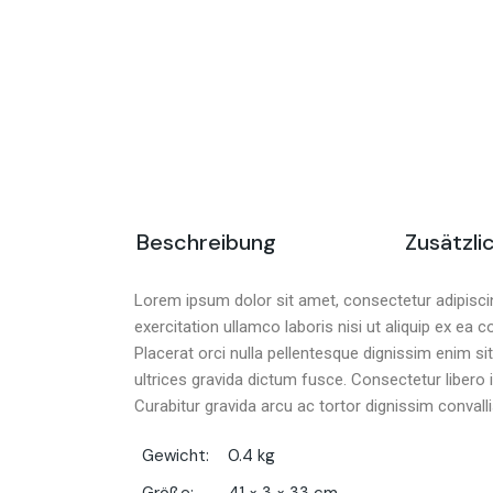
Beschreibung
Zusätzli
Lorem ipsum dolor sit amet, consectetur adipiscin
exercitation ullamco laboris nisi ut aliquip ex ea 
Placerat orci nulla pellentesque dignissim enim s
ultrices gravida dictum fusce. Consectetur libero 
Curabitur gravida arcu ac tortor dignissim convall
Gewicht
0.4 kg
Größe
41 × 3 × 33 cm