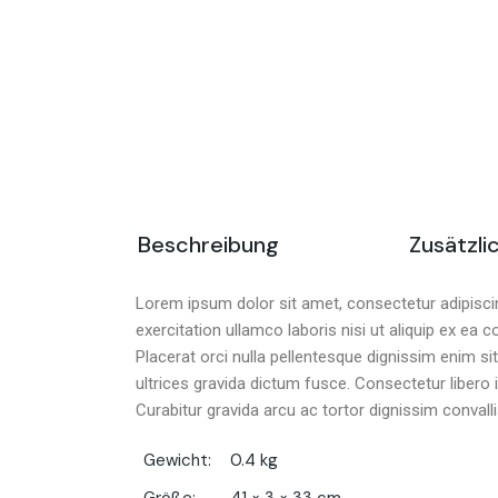
Beschreibung
Zusätzli
Lorem ipsum dolor sit amet, consectetur adipiscin
exercitation ullamco laboris nisi ut aliquip ex ea 
Placerat orci nulla pellentesque dignissim enim s
ultrices gravida dictum fusce. Consectetur libero 
Curabitur gravida arcu ac tortor dignissim convall
Gewicht
0.4 kg
Größe
41 × 3 × 33 cm