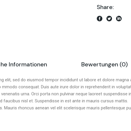
Share:
che Informationen
Bewertungen (0)
g elit, sed do eiusmod tempor incididunt ut labore et dolore magna 
co mmodo consequat. Duis aute irure dolor in reprehenderit in voluptate
it venenatis urna. Orci porta non pulvinar neque laoreet suspendisse
id faucibus nisl et. Suspendisse in est ante in mauris cursus mattis.
is. Mauris rhoncus aenean vel elit scelerisque mauris pellentesque pul