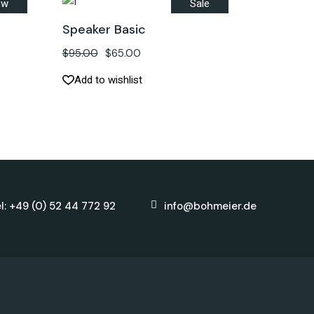
ew
Sale
Speaker Basic
$
95.00
$
65.00
Add to wishlist
l: +49 (0) 52 44 772 92
info@bohmeier.de