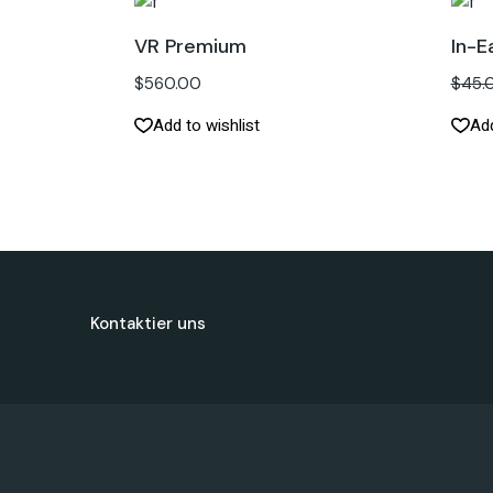
VR Premium
In-E
$
560.00
$
45.
Add to wishlist
Add
Kontaktier uns