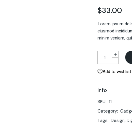
$
33.00
Lorem ipsum dolor
eiusmod incididun
minim veniam, qui
Add to wishlist
Info
SKU:
11
Category:
Gadg
Tags:
Design
,
Di