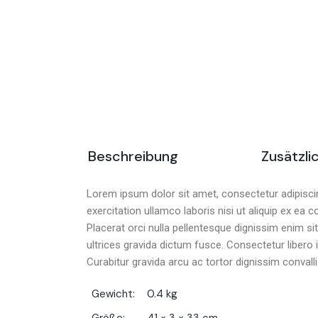
Beschreibung
Zusätzli
Lorem ipsum dolor sit amet, consectetur adipiscin
exercitation ullamco laboris nisi ut aliquip ex ea 
Placerat orci nulla pellentesque dignissim enim s
ultrices gravida dictum fusce. Consectetur libero 
Curabitur gravida arcu ac tortor dignissim convall
Gewicht
0.4 kg
Größe
41 × 3 × 33 cm