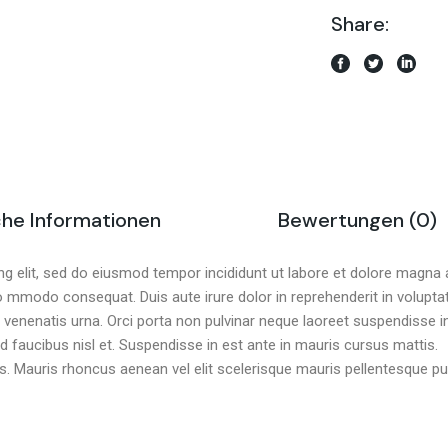
Share:
che Informationen
Bewertungen (0)
g elit, sed do eiusmod tempor incididunt ut labore et dolore magna 
co mmodo consequat. Duis aute irure dolor in reprehenderit in voluptate
it venenatis urna. Orci porta non pulvinar neque laoreet suspendisse
id faucibus nisl et. Suspendisse in est ante in mauris cursus mattis.
is. Mauris rhoncus aenean vel elit scelerisque mauris pellentesque pul