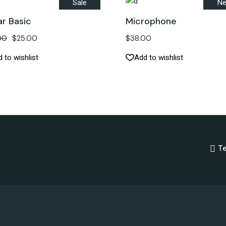
Sale
N
ar Basic
Microphone
00
$
25.00
$
38.00
 to wishlist
Add to wishlist
Te